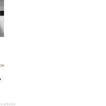
icle
N
5 articles