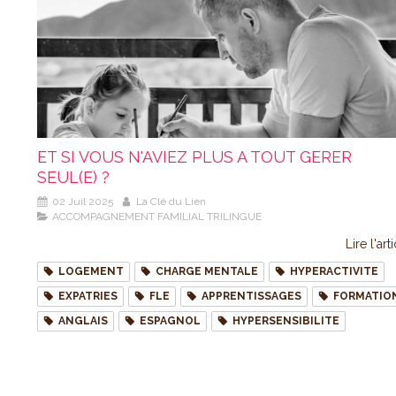
ET SI VOUS N'AVIEZ PLUS A TOUT GERER
SEUL(E) ?
02 Juil 2025
La Clé du Lien
ACCOMPAGNEMENT FAMILIAL TRILINGUE
Lire l'art
LOGEMENT
CHARGE MENTALE
HYPERACTIVITE
EXPATRIES
FLE
APPRENTISSAGES
FORMATIO
ANGLAIS
ESPAGNOL
HYPERSENSIBILITE