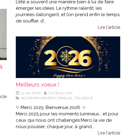
L’été a souvent une manière bien à lui de faire
émerger les idées. Le rythme ralentit, les
journées s’allongent, et l’on prend enfin le temps
de souffler, d’...
Lire l'article
à
Meilleurs voeux !
13 Jan 2026
La Clé du Lien
ticle
ACCOMPAGNEMENT FAMILIAL TRILINGUE
✨ Merci 2025. Bienvenue 2026. ✨
Merci 2025 pour les moments lumineux… et pour
ceux qui nous ont challengés.Merci la vie de
nous pousser, chaque jour, à grand...
Lire l'article