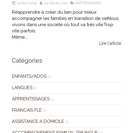
15 Nov 2025
La Clé du Lien
PARTENARIATS
Réapprendre à créer du lien pour mieux
accompagner les familles en transition de vieNous
vivons dans une société où tout va très vite.Trop
vite parfois.
Même...
Lire l'article
Catégories
ENFANTS/ADOS
(1)
LANGUES
(1)
APPRENTISSAGES
(1)
FRANCAIS FLE
(1)
ASSISTANCE A DOMICILE
(1)
ACCOMPAGNEMENT FAMILIAL TRILINGUE
(5)