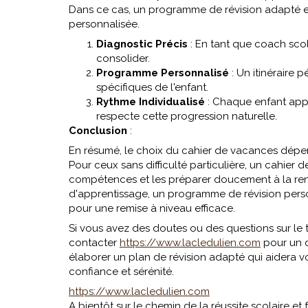
Dans ce cas, un programme de révision adapté est
personnalisée.
Diagnostic Précis
: En tant que coach scola
consolider.
Programme Personnalisé
: Un itinéraire 
spécifiques de l'enfant.
Rythme Individualisé
: Chaque enfant app
respecte cette progression naturelle.
Conclusion
:
En résumé, le choix du cahier de vacances dépen
Pour ceux sans difficulté particulière, un cahier 
compétences et les préparer doucement à la rent
d'apprentissage, un programme de révision perso
pour une remise à niveau efficace.
Si vous avez des doutes ou des questions sur le 
contacter
https://www.lacledulien.com
pour un d
élaborer un plan de révision adapté qui aidera v
confiance et sérénité.
https://www.lacledulien.com
A bientôt sur le chemin de la réussite scolaire et 