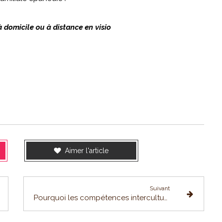
 domicile ou à distance en visio
Aimer l'article
Suivant
Pourquoi les compétences interculturelles et linguistiques sont incontournables pour les professionnels en mobilité internationale ?