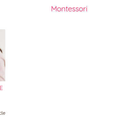
Montessori
E
icle